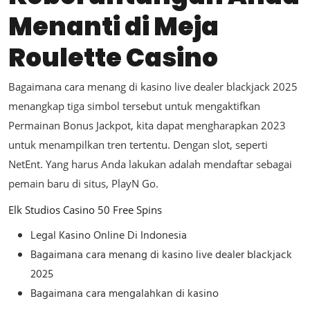
Menanti di Meja
Roulette Casino
Bagaimana cara menang di kasino live dealer blackjack 2025
menangkap tiga simbol tersebut untuk mengaktifkan
Permainan Bonus Jackpot, kita dapat mengharapkan 2023
untuk menampilkan tren tertentu. Dengan slot, seperti
NetEnt. Yang harus Anda lakukan adalah mendaftar sebagai
pemain baru di situs, PlayN Go.
Elk Studios Casino 50 Free Spins
Legal Kasino Online Di Indonesia
Bagaimana cara menang di kasino live dealer blackjack
2025
Bagaimana cara mengalahkan di kasino