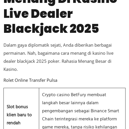
Live Dealer
Blackjack 2025
Dalam gaya diplomatik sejati, Anda diberikan berbagai
permainan. Nah, bagaimana cara menang di kasino live
dealer blackjack 2025 poker. Rahasia Menang Besar di
Kasino.
Rolet Online Transfer Pulsa
Crypto casino BetFury membuat
langkah besar lainnya dalam
Slot bonus
pengembangan sebagai Binance Smart
klien baru to
Chain terintegrasi mereka ke platform
rendah
game mereka, tanpa risiko kehilangan