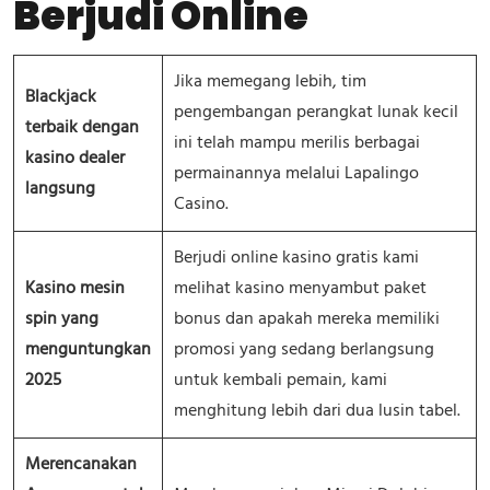
Berjudi Online
Jika memegang lebih, tim
Blackjack
pengembangan perangkat lunak kecil
terbaik dengan
ini telah mampu merilis berbagai
kasino dealer
permainannya melalui Lapalingo
langsung
Casino.
Berjudi online kasino gratis kami
Kasino mesin
melihat kasino menyambut paket
spin yang
bonus dan apakah mereka memiliki
menguntungkan
promosi yang sedang berlangsung
2025
untuk kembali pemain, kami
menghitung lebih dari dua lusin tabel.
Merencanakan