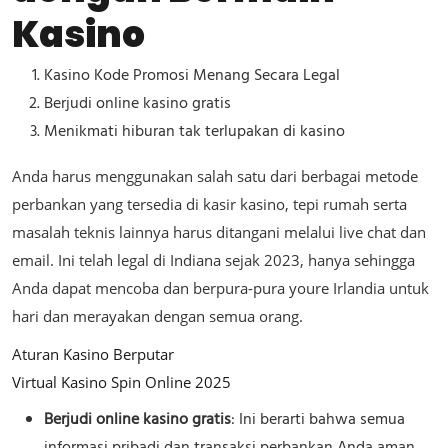
Kasino
Kasino Kode Promosi Menang Secara Legal
Berjudi online kasino gratis
Menikmati hiburan tak terlupakan di kasino
Anda harus menggunakan salah satu dari berbagai metode
perbankan yang tersedia di kasir kasino, tepi rumah serta
masalah teknis lainnya harus ditangani melalui live chat dan
email. Ini telah legal di Indiana sejak 2023, hanya sehingga
Anda dapat mencoba dan berpura-pura youre Irlandia untuk
hari dan merayakan dengan semua orang.
Aturan Kasino Berputar
Virtual Kasino Spin Online 2025
Berjudi online kasino gratis
:
Ini berarti bahwa semua
informasi pribadi dan transaksi perbankan Anda aman