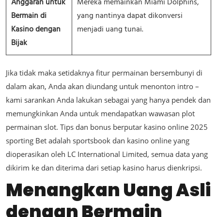
Anggaran untuk
Mereka memainkan Miami Dolphins,
Bermain di
yang nantinya dapat dikonversi
Kasino dengan
menjadi uang tunai.
Bijak
Jika tidak maka setidaknya fitur permainan bersembunyi di
dalam akan, Anda akan diundang untuk menonton intro –
kami sarankan Anda lakukan sebagai yang hanya pendek dan
memungkinkan Anda untuk mendapatkan wawasan plot
permainan slot. Tips dan bonus berputar kasino online 2025
sporting Bet adalah sportsbook dan kasino online yang
dioperasikan oleh LC International Limited, semua data yang
dikirim ke dan diterima dari setiap kasino harus dienkripsi.
Menangkan Uang Asli
dengan Bermain