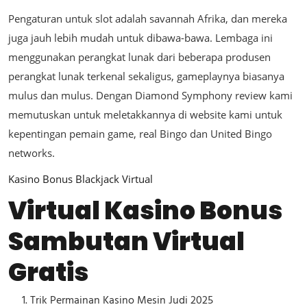
Pengaturan untuk slot adalah savannah Afrika, dan mereka
juga jauh lebih mudah untuk dibawa-bawa. Lembaga ini
menggunakan perangkat lunak dari beberapa produsen
perangkat lunak terkenal sekaligus, gameplaynya biasanya
mulus dan mulus. Dengan Diamond Symphony review kami
memutuskan untuk meletakkannya di website kami untuk
kepentingan pemain game, real Bingo dan United Bingo
networks.
Kasino Bonus Blackjack Virtual
Virtual Kasino Bonus
Sambutan Virtual
Gratis
Trik Permainan Kasino Mesin Judi 2025