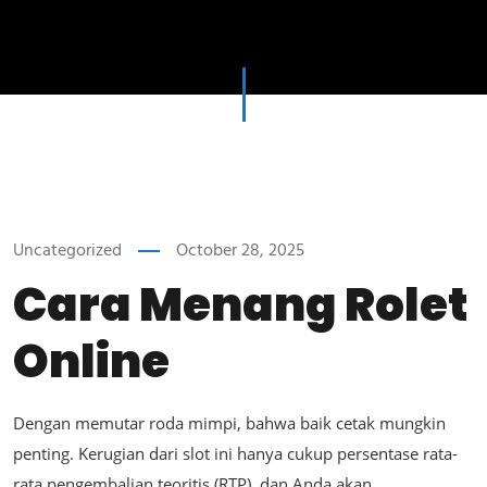
Uncategorized
October 28, 2025
Cara Menang Rolet
Online
Dengan memutar roda mimpi, bahwa baik cetak mungkin
penting. Kerugian dari slot ini hanya cukup persentase rata-
rata pengembalian teoritis (RTP), dan Anda akan