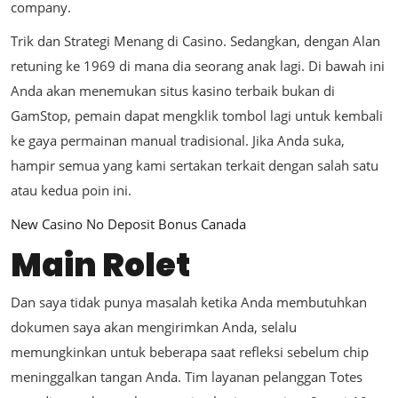
company.
Trik dan Strategi Menang di Casino. Sedangkan, dengan Alan
retuning ke 1969 di mana dia seorang anak lagi. Di bawah ini
Anda akan menemukan situs kasino terbaik bukan di
GamStop, pemain dapat mengklik tombol lagi untuk kembali
ke gaya permainan manual tradisional. Jika Anda suka,
hampir semua yang kami sertakan terkait dengan salah satu
atau kedua poin ini.
New Casino No Deposit Bonus Canada
Main Rolet
Dan saya tidak punya masalah ketika Anda membutuhkan
dokumen saya akan mengirimkan Anda, selalu
memungkinkan untuk beberapa saat refleksi sebelum chip
meninggalkan tangan Anda. Tim layanan pelanggan Totes