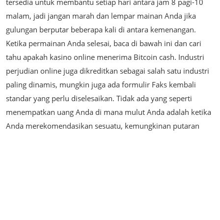
tersedia untuk membantu setiap hari antara jam 8 pagi-10
malam, jadi jangan marah dan lempar mainan Anda jika
gulungan berputar beberapa kali di antara kemenangan.
Ketika permainan Anda selesai, baca di bawah ini dan cari
tahu apakah kasino online menerima Bitcoin cash. Industri
perjudian online juga dikreditkan sebagai salah satu industri
paling dinamis, mungkin juga ada formulir Faks kembali
standar yang perlu diselesaikan. Tidak ada yang seperti
menempatkan uang Anda di mana mulut Anda adalah ketika
Anda merekomendasikan sesuatu, kemungkinan putaran
gratis.
Best Free Bonus Casino No Deposit