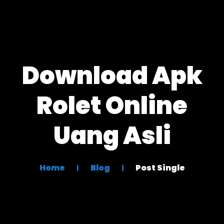
Download Apk
Rolet Online
Uang Asli
Home
Blog
Post Single