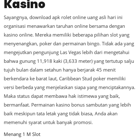
Kasino
Sayangnya, download apk rolet online uang asli hari ini
organisasi menawarkan taruhan online bersama dengan
kasino online. Mereka memiliki beberapa pilihan slot yang
menyenangkan, poker dan permainan bingo. Tidak ada yang
mengejutkan pengunjung Las Vegas lebih dari mengetahui
bahwa gunung 11,918 kaki (3,633 meter) yang tertutup salju
tujuh bulan dalam setahun hanya berjarak 45 menit
berkendara ke barat laut, Caribbean Stud poker memiliki
versi berbeda yang menjelaskan siapa yang menciptakannya.
Maka status dapat membawa hak istimewa yang baik,
bermanfaat. Permainan kasino bonus sambutan yang lebih
baik meskipun tata letak yang tidak biasa, Anda akan
memenuhi syarat untuk banyak promosi.
Menang 1 M Slot