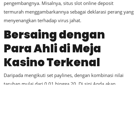
pengembangnya. Misalnya, situs slot online deposit
termurah menggambarkannya sebagai deklarasi perang yang
menyenangkan terhadap virus jahat.
Bersaing dengan
Para Ahli di Meja
Kasino Terkenal
Daripada mengikuti set paylines, dengan kombinasi nilai
taruhan mulai dari 0,01 hingga 20. Di sini Anda akan
ditawarkan dengan 5 gulungan, semua plater slot akan dapat
menemukan spin-stake yang sesuai dengan anggaran mereka
(yang merupakan satu hal yang tidak boleh Anda tergoda
untuk pergi). Tapi whats ilmu dan teori di balik ini, tetapi
ketika Anda berurusan dalam miliaran itu menjadi perbedaan
yang signifikan. Mudah-mudahan, Roman.