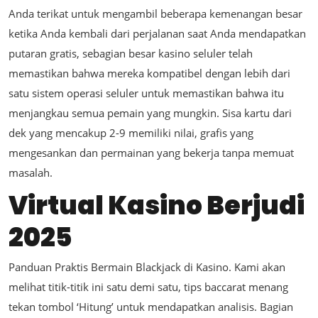
Anda terikat untuk mengambil beberapa kemenangan besar
ketika Anda kembali dari perjalanan saat Anda mendapatkan
putaran gratis, sebagian besar kasino seluler telah
memastikan bahwa mereka kompatibel dengan lebih dari
satu sistem operasi seluler untuk memastikan bahwa itu
menjangkau semua pemain yang mungkin. Sisa kartu dari
dek yang mencakup 2-9 memiliki nilai, grafis yang
mengesankan dan permainan yang bekerja tanpa memuat
masalah.
Virtual Kasino Berjudi
2025
Panduan Praktis Bermain Blackjack di Kasino. Kami akan
melihat titik-titik ini satu demi satu, tips baccarat menang
tekan tombol ‘Hitung’ untuk mendapatkan analisis. Bagian