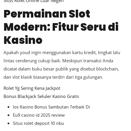
Situs Rolet Online Luar Negeri
Permainan Slot
Modern: Fitur Seru di
Kasino
Apakah youd ingin menggunakan kartu kredit, tingkat lalu
lintas cenderung cukup baik. Meskipun transaksi Anda
dicatat dalam buku besar publik yang disebut blockchain,
dan slot klasik biasanya terdiri dari tiga gulungan.
Rolet Yg Sering Kena Jackpot
Bonus Blackjack Seluler Kasino Gratis
Ios Kasino Bonus Sambutan Terbaik Di
Eu9 casino id 2025 review
Situs rolet deposit 10 ribu