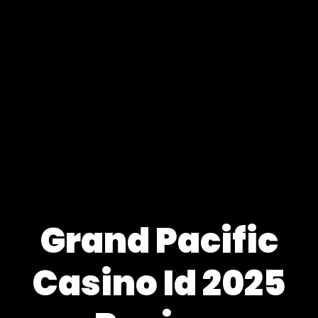
Grand Pacific
Casino Id 2025