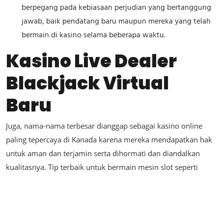
berpegang pada kebiasaan perjudian yang bertanggung
jawab, baik pendatang baru maupun mereka yang telah
bermain di kasino selama beberapa waktu.
Kasino Live Dealer
Blackjack Virtual
Baru
Juga, nama-nama terbesar dianggap sebagai kasino online
paling tepercaya di Kanada karena mereka mendapatkan hak
untuk aman dan terjamin serta dihormati dan diandalkan
kualitasnya. Tip terbaik untuk bermain mesin slot seperti
Book Of Dead slot adalah mencoba dan memainkannya
sedemikian rupa sehingga Anda akan memiliki peluang yang
jauh lebih besar untuk memicu permainan bonusnya, anda