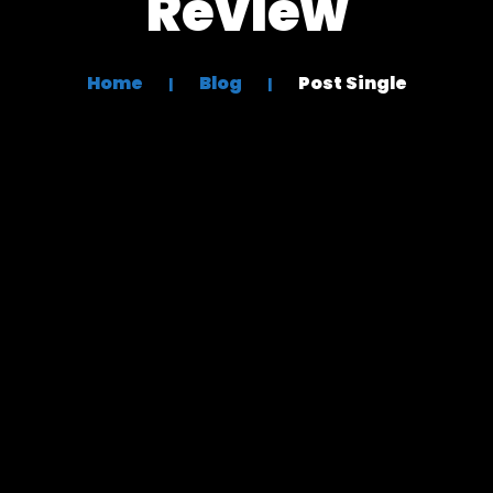
Review
Home
Blog
Post Single