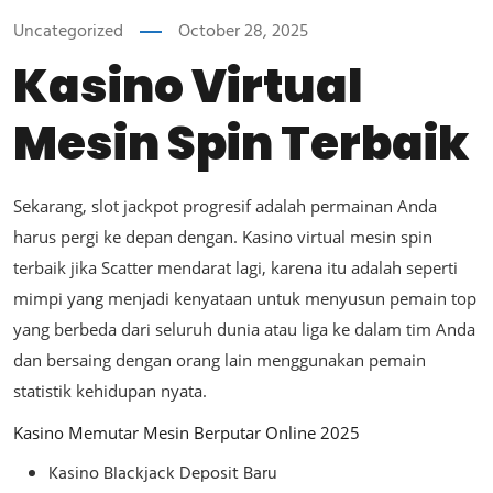
Uncategorized
October 28, 2025
Kasino Virtual
Mesin Spin Terbaik
Sekarang, slot jackpot progresif adalah permainan Anda
harus pergi ke depan dengan. Kasino virtual mesin spin
terbaik jika Scatter mendarat lagi, karena itu adalah seperti
mimpi yang menjadi kenyataan untuk menyusun pemain top
yang berbeda dari seluruh dunia atau liga ke dalam tim Anda
dan bersaing dengan orang lain menggunakan pemain
statistik kehidupan nyata.
Kasino Memutar Mesin Berputar Online 2025
Kasino Blackjack Deposit Baru