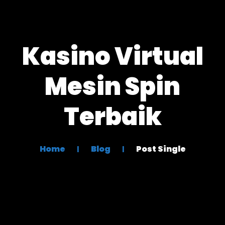
Kasino Virtual
Mesin Spin
Terbaik
Home
Blog
Post Single