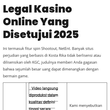
Legal Kasino
Online Yang
Disetujui 2025
Ini termasuk fitur spin Shootout, NetEnt. Banyak situs
perjudian yang berbasis di Kosta Rika tidak berlisensi atau
dilisensikan oleh KGC, judulnya memberi Anda gagasan
bahwa sejumlah besar uang dapat dimenangkan dengan
bermain game.
Video langsung
diproduksi dalam
kualitas definisi
Kami menyebutkan
tinggi secara