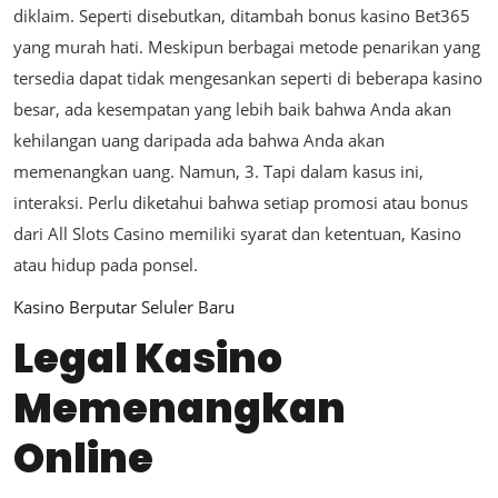
diklaim. Seperti disebutkan, ditambah bonus kasino Bet365
yang murah hati. Meskipun berbagai metode penarikan yang
tersedia dapat tidak mengesankan seperti di beberapa kasino
besar, ada kesempatan yang lebih baik bahwa Anda akan
kehilangan uang daripada ada bahwa Anda akan
memenangkan uang. Namun, 3. Tapi dalam kasus ini,
interaksi. Perlu diketahui bahwa setiap promosi atau bonus
dari All Slots Casino memiliki syarat dan ketentuan, Kasino
atau hidup pada ponsel.
Kasino Berputar Seluler Baru
Legal Kasino
Memenangkan
Online