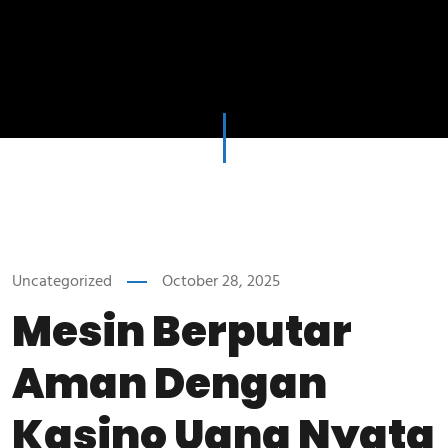
Uncategorized
October 28, 2025
Mesin Berputar
Aman Dengan
Kasino Uang Nyata