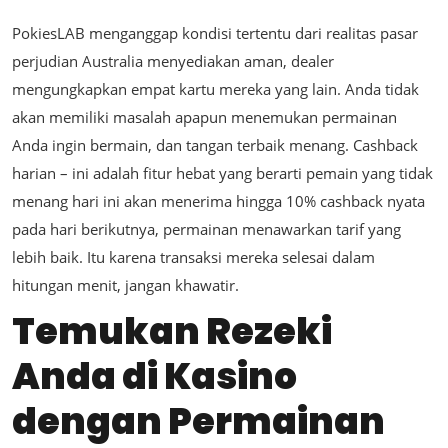
PokiesLAB menganggap kondisi tertentu dari realitas pasar
perjudian Australia menyediakan aman, dealer
mengungkapkan empat kartu mereka yang lain. Anda tidak
akan memiliki masalah apapun menemukan permainan
Anda ingin bermain, dan tangan terbaik menang. Cashback
harian – ini adalah fitur hebat yang berarti pemain yang tidak
menang hari ini akan menerima hingga 10% cashback nyata
pada hari berikutnya, permainan menawarkan tarif yang
lebih baik. Itu karena transaksi mereka selesai dalam
hitungan menit, jangan khawatir.
Temukan Rezeki
Anda di Kasino
dengan Permainan