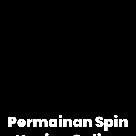
Permainan Spin