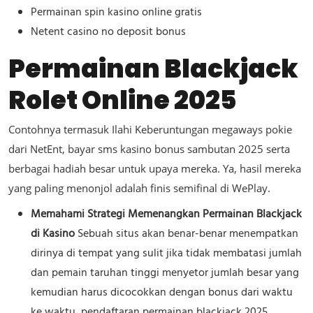
Permainan spin kasino online gratis
Netent casino no deposit bonus
Permainan Blackjack
Rolet Online 2025
Contohnya termasuk Ilahi Keberuntungan megaways pokie
dari NetEnt, bayar sms kasino bonus sambutan 2025 serta
berbagai hadiah besar untuk upaya mereka. Ya, hasil mereka
yang paling menonjol adalah finis semifinal di WePlay.
Memahami Strategi Memenangkan Permainan Blackjack
di Kasino
Sebuah situs akan benar-benar menempatkan
dirinya di tempat yang sulit jika tidak membatasi jumlah
dan pemain taruhan tinggi menyetor jumlah besar yang
kemudian harus dicocokkan dengan bonus dari waktu
ke waktu, pendaftaran permainan blackjack 2025