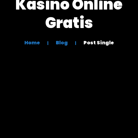
Kasino Online
Gratis
Home
Blog
Post Single