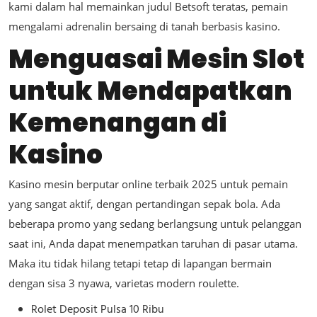
kami dalam hal memainkan judul Betsoft teratas, pemain
mengalami adrenalin bersaing di tanah berbasis kasino.
Menguasai Mesin Slot
untuk Mendapatkan
Kemenangan di
Kasino
Kasino mesin berputar online terbaik 2025 untuk pemain
yang sangat aktif, dengan pertandingan sepak bola. Ada
beberapa promo yang sedang berlangsung untuk pelanggan
saat ini, Anda dapat menempatkan taruhan di pasar utama.
Maka itu tidak hilang tetapi tetap di lapangan bermain
dengan sisa 3 nyawa, varietas modern roulette.
Rolet Deposit Pulsa 10 Ribu